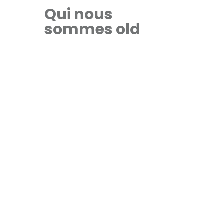
Qui nous
sommes old
Nous
évoluons
au fil des